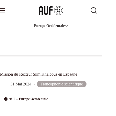
Passer
au
contenu
Europe Occidentale
Mission du Recteur Slim Khalbous en Espagne
31 Mai 2024
Francophonie scientifique
AUF – Europe Occidentale