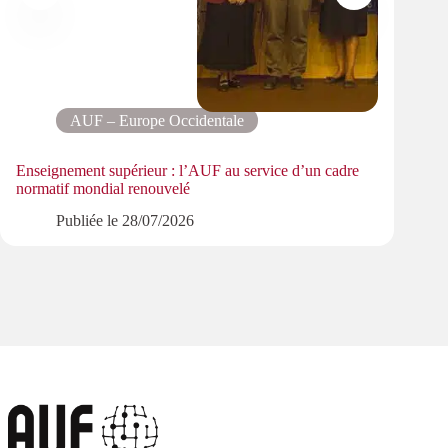
AUF – Europe Occidentale
Enseignement supérieur : l’AUF au service d’un cadre
Le pa
normatif mondial renouvelé
PMRe
Publiée le
28/07/2026