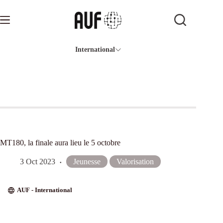
Passer
au
contenu
International
MT180, la finale aura lieu le 5 octobre
3 Oct 2023
Jeunesse
Valorisation
AUF - International