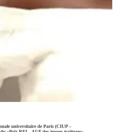
onale universitaire de Paris (CIUP –
e du «Prix RFI – AUF des jeunes écritures»