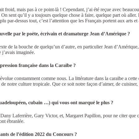
ait froid, mais pas à ce point-là ! Cependant, j’ai été reçue avec beaucoup 
s. On sent qu’il y a toujours quelque chose à faire, quelque part où aller.
u par-dessus tout, c’est l’attention que les Français portent aux arts et 
nouvelle par le poète, écrivain et dramaturge Jean d’Amérique ?
 de la bouche de quelqu’un d’autre, en particulier Jean d’Amérique, qui
e j’avais imaginée.
xpression française dans la Caraïbe ?
e évolue constamment comme nous. La littérature dans la caraïbe a cette 
 de notre culture tropicale. Que ce soit notre façon d’aimer, de cuisiner
 guadeloupéen, cubain …) qui vous ont marqué le plus ?
 Dany Laferrière, Gary Victor, et, Margaret Papillon, pour ne citer que 
ont ébranlée.
pants de l’édition 2022 du Concours ?