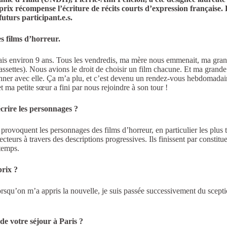
prix récompense l’écriture de récits courts d’expression française. 
futurs participant.e.s.
s films d’horreur.
avais environ 9 ans. Tous les vendredis, ma mère nous emmenait, ma gran
assettes). Nous avions le droit de choisir un film chacune. Et ma grande
onner avec elle. Ça m’a plu, et c’est devenu un rendez-vous hebdomadai
et ma petite sœur a fini par nous rejoindre à son tour !
crire les personnages ?
e provoquent les personnages des films d’horreur, en particulier les plus 
ecteurs à travers des descriptions progressives. Ils finissent par consti
gtemps.
rix ?
rsqu’on m’a appris la nouvelle, je suis passée successivement du sceptic
de votre séjour à Paris ?