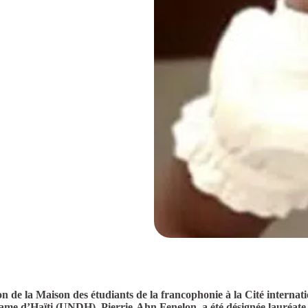
n de la Maison des étudiants de la francophonie à la Cité internati
 Dame d’Haïti (UNDH), Pierrie-Ahn Fenelon, a été désignée lauréat