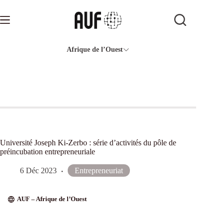
Passer
au
contenu
Afrique de l’Ouest
Université Joseph Ki-Zerbo : série d’activités du pôle de
préincubation entrepreneuriale
6 Déc 2023
Entrepreneuriat
AUF – Afrique de l’Ouest