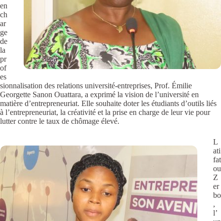
en
ch
ar
ge
de
la
pr
of
es
sionnalisation des relations université-entreprises, Prof. Émilie
Georgette Sanon Ouattara, a exprimé la vision de l’université en
matière d’entrepreneuriat. Elle souhaite doter les étudiants d’outils liés
à l’entrepreneuriat, la créativité et la prise en charge de leur vie pour
lutter contre le taux de chômage élevé.
L
ati
fat
ou
Z
er
bo
,
l’