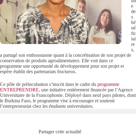
un
e
de
s
bé
né
fic
iai
re
s,
a partagé son enthousiasme quant à la concrétisation de son projet de
conservation de produits agroalimentaires. Elle voit dans ce
programme une opportunité de développement pour son projet et
espère établir des partenariats fructueux.
Ce pôle de préincubation s’inscrit dans le cadre du
programme
ENTREPRENDRE
, une initiative entièrement financée par l’Agence
Universitaire de la Francophonie. Déployé dans neuf pays pilotes, dont
le Burkina Faso, le programme vise à encourager et soutenir
l’entrepreneuriat chez les étudiants universitaires.
Partager cette actualité