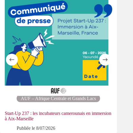
AUF – Afrique Centrale et Grands Lacs
Start-Up 237 : les incubateurs camerounais en immersion
Parti
à Aix-Marseille
patri
Publiée le
8/07/2026