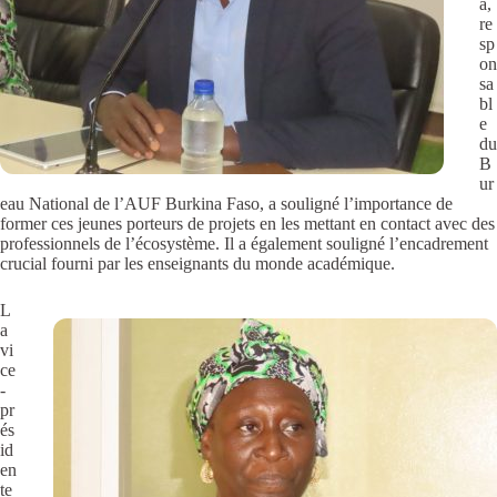
a,
re
sp
on
sa
bl
e
du
B
ur
eau National de l’AUF Burkina Faso, a souligné l’importance de
former ces jeunes porteurs de projets en les mettant en contact avec des
professionnels de l’écosystème. Il a également souligné l’encadrement
crucial fourni par les enseignants du monde académique.
L
a
vi
ce
-
pr
és
id
en
te