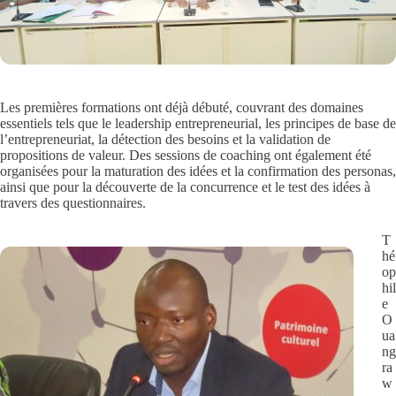
Les premières formations ont déjà débuté, couvrant des domaines
essentiels tels que le leadership entrepreneurial, les principes de base de
l’entrepreneuriat, la détection des besoins et la validation de
propositions de valeur. Des sessions de coaching ont également été
organisées pour la maturation des idées et la confirmation des personas,
ainsi que pour la découverte de la concurrence et le test des idées à
travers des questionnaires.
T
hé
op
hil
e
O
ua
ng
ra
w