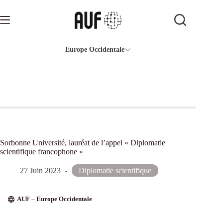
Passer
au
contenu
Europe Occidentale
Sorbonne Université, lauréat de l’appel « Diplomatie
scientifique francophone »
27 Juin 2023
Diplomatie scientifique
AUF – Europe Occidentale