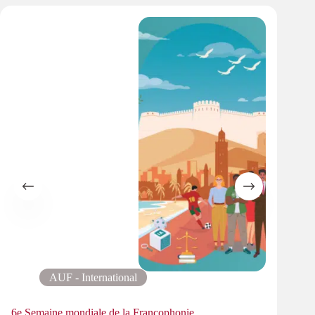
AUF - International
6e Semaine mondiale de la Francophonie
L’AUF