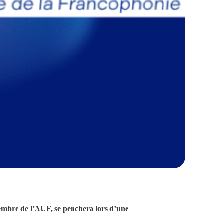
membre de l’AUF, se penchera lors d’une
»
.