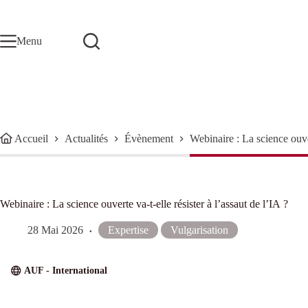
Passer
au
contenu
Menu
Accueil
Actualités
Évènement
Webinaire : La science ouver
Webinaire : La science ouverte va-t-elle résister à l’assaut de l’IA ?
28 Mai 2026
Expertise
Vulgarisation
AUF - International