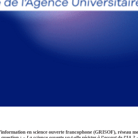
t d’information en science ouverte francophone (GRISOF), réseau 
a question :
« La science ouverte va-t-elle résister à l’assaut de l’IA ? 