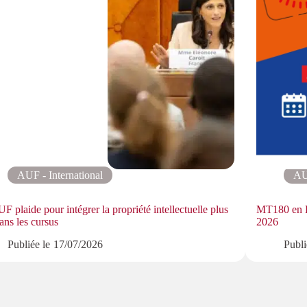
AUF - International
AU
F plaide pour intégrer la propriété intellectuelle plus
MT180 en Eu
dans les cursus
2026
Publiée le
17/07/2026
Publi