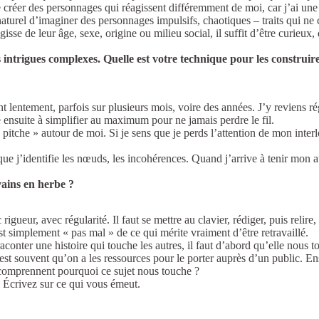
e créer des personnages qui réagissent différemment de moi, car j’ai une
naturel d’imaginer des personnages impulsifs, chaotiques – traits qui 
isse de leur âge, sexe, origine ou milieu social, il suffit d’être curieux, 
es intrigues complexes. Quelle est votre technique pour les construi
 lentement, parfois sur plusieurs mois, voire des années. J’y reviens ré
 ensuite à simplifier au maximum pour ne jamais perdre le fil.
« pitche » autour de moi. Si je sens que je perds l’attention de mon inter
que j’identifie les nœuds, les incohérences. Quand j’arrive à tenir mon a
vains en herbe ?
 rigueur, avec régularité. Il faut se mettre au clavier, rédiger, puis relir
est simplement « pas mal » de ce qui mérite vraiment d’être retravaillé.
aconter une histoire qui touche les autres, il faut d’abord qu’elle nous
t souvent qu’on a les ressources pour le porter auprès d’un public. En
 comprennent pourquoi ce sujet nous touche ?
 Écrivez sur ce qui vous émeut.