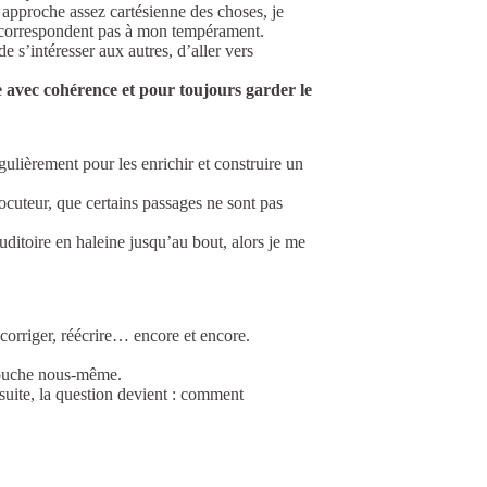
 approche assez cartésienne des choses, je
ne correspondent pas à mon tempérament.
de s’intéresser aux autres, d’aller vers
re avec cohérence et pour toujours garder le
gulièrement pour les enrichir et construire un
locuteur, que certains passages ne sont pas
uditoire en haleine jusqu’au bout, alors je me
e, corriger, réécrire… encore et encore.
 touche nous-même.
suite, la question devient : comment