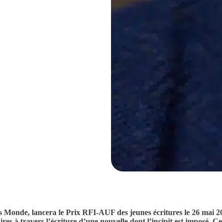
 Monde, lancera le Prix RFI-AUF des jeunes écritures le 26 mai 2
aires à travers l’écriture d’une nouvelle dont l’incipit est imposé. C