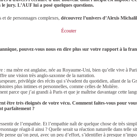
 le jury. L’AUF lui a posé quelques questions.
ues et de personnages complexes,
découvrez l’univers d’Alexis Michal
Écouter
tannique, pouvez-vous nous en dire plus sur votre rapport à la fra
re : ma mère est anglaise, née au Royaume-Uni, bien qu’elle vive à Pari
ffre une vision très anglo-saxonne de la narration.
espeare, privilégie des récits qui s’évadent du quotidien, allant de la
 histoires plus intimes et personnelles, comme celles de Molière.
ent parce que j’ai grandi à Paris et que je maîtrise davantage cette langu
t être très éloignés de votre vécu. Comment faites-vous pour vous
nt parfaitement ?
ssentir de l’empathie. Et l’empathie naît de quelque chose de très simple :
onnage réagit-il ainsi ? Quelle serait sa réaction naturelle dans telle si
Je pense qu’on peut, avec un peu d’effort, s’identifier à presque n’impor