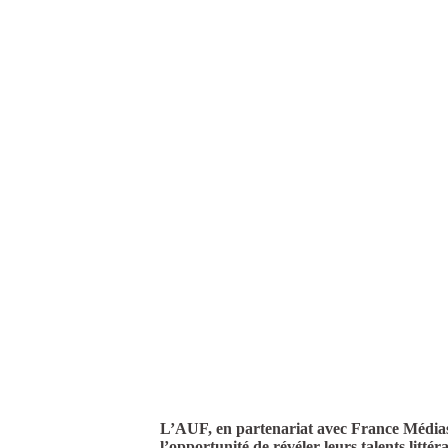
L’AUF, en partenariat avec France Médias
l’opportunité de révéler leurs talents littér