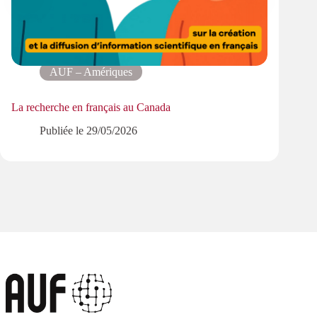
AUF – Amériques
La recherche en français au Canada
De l’U
réuss
Publiée le
29/05/2026