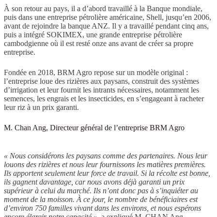
À son retour au pays, il a d’abord travaillé à la Banque mondiale,
puis dans une entreprise pétrolière américaine, Shell, jusqu’en 2006,
avant de rejoindre la banque ANZ. Il y a travaillé pendant cinq ans,
puis a intégré SOKIMEX, une grande entreprise pétrolière
cambodgienne où il est resté onze ans avant de créer sa propre
entreprise.
Fondée en 2018, BRM Agro repose sur un modèle original :
l’entreprise loue des rizières aux paysans, construit des systèmes
d’irrigation et leur fournit les intrants nécessaires, notamment les
semences, les engrais et les insecticides, en s’engageant à racheter
leur riz à un prix garanti.
M. Chan Ang, Directeur général de l’entreprise BRM Agro
« Nous considérons les paysans comme des partenaires. Nous leur
louons des rizières et nous leur fournissons les matières premières.
Ils apportent seulement leur force de travail. Si la récolte est bonne,
ils gagnent davantage, car nous avons déjà garanti un prix
supérieur à celui du marché. Ils n’ont donc pas à s’inquiéter au
moment de la moisson. À ce jour, le nombre de bénéficiaires est
d’environ 750 familles vivant dans les environs, et nous espérons
encore élargir notre capacité »
, a expliqué M. CHAN Ang,