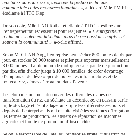
machines dans la rizerie, ainsi que la gestion technique,
commerciale et des ressources humaines »,
a déclaré Mlle EM Rina,
étudiante à l’ITC-Kep.
De son côté, Mlle HAO Ratha, étudiante à l’ITC, a estimé que
l’entrepreneuriat est essentiel pour les jeunes.
« L’entrepreneur
n’aide pas seulement lui-même, mais il crée aussi des emplois et
soutient la communauté »,
a-t-elle affirmé.
Selon M. CHAN Ang, l’entreprise peut sécher 800 tonnes de riz par
jour, en stocker 20 000 tonnes et piler puis exporter mensuellement
3 000 tonnes. Il ambitionne de multiplier sa capacité de production
par dix, afin d’aider jusqu’à 10 000 familles, de créer davantage
d’emplois et de développer de nouvelles infrastructures et de
nouveaux systèmes d’irrigation dans l’avenir.
Les étudiants ont ainsi découvert les différentes étapes de
transformation du riz, du séchage au décorticage, en passant par le
tri, le stockage et l’emballage, ainsi que les différentes sections et
dépôts de l’entreprise. Ils ont ensuite visité les systèmes d’irrigation,
les fermes de production, les ateliers de réparation de machines
agricoles et l’unité de production d’insecticides.
Selon le responsable de l’atelier, l’entreprise limite l’utilisation de