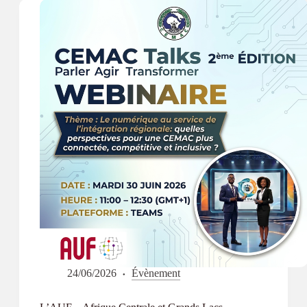
d’administration
de
l’Institut
de
Technologie
du
Cambodge
24/06/2026
Évènement