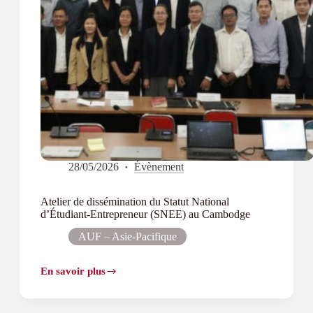
28/05/2026
Évènement
Atelier de dissémination du Statut National
d’Étudiant-Entrepreneur (SNEE) au Cambodge
AUF – Asie-Pacifique
En savoir plus
Atelier
de
dissémination
du