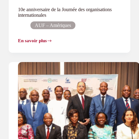
10e anniversaire de la Journée des organisations
internationales
AUF – Amériques
En savoir plus
10e
anniversaire
de
la
Journée
des
organisations
internationales