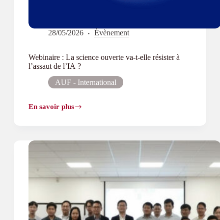
28/05/2026
Évènement
Webinaire : La science ouverte va-t-elle résister à
l’assaut de l’IA ?
AUF - International
En savoir plus
Webinaire :
La
science
ouverte
va-
t-
elle
résister
à
l’assaut
de
l’IA ?