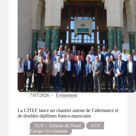
réfugiés
7/07/2026
Évènement
La CITEF lance un chantier autour de l’alternance et
de doubles diplômes franco-marocains
AUF – Afrique du Nord
AUF –
Europe Occidentale