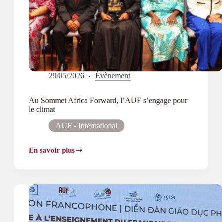
29/05/2026
Évènement
Au Sommet Africa Forward, l’AUF s’engage pour
le climat
AUF - International
En savoir plus
Au
Sommet
Africa
Forward,
l’AUF
s’engage
pour
le
climat