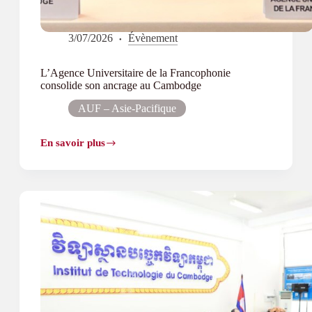
3/07/2026
Évènement
L’Agence Universitaire de la Francophonie
consolide son ancrage au Cambodge
AUF – Asie-Pacifique
En savoir plus
L’Agence
Universitaire
de
la
Francophonie
consolide
son
ancrage
au
Cambodge