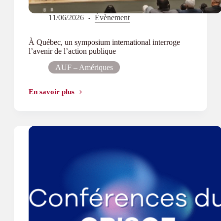
11/06/2026
Évènement
À Québec, un symposium international interroge
l’avenir de l’action publique
AUF – Amériques
En savoir plus
À
Québec,
un
symposium
international
interroge
l’avenir
de
l’action
publique