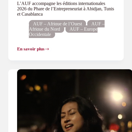
L’AUF accompagne les éditions internationales
2026 du Phare de l’Entrepreneuriat à Abidjan, Tunis
et Casablanca
AUF – Afrique de l’Ouest
AUF –
Afrique du Nord
AUF – Europe
Occidentale
En savoir plus
L’AUF
accompagne
les
éditions
internationales
2026
du
Phare
de
l’Entrepreneuriat
à
Abidjan,
Tunis
et
Casablanca