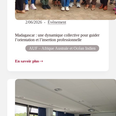
2/06/2026
Évènement
Madagascar : une dynamique collective pour guider
l’orientation et l’insertion professionnelle
AUF – Afrique Australe et Océan Indien
En savoir plus
Madagascar :
une
dynamique
collective
pour
guider
l’orientation
et
l’insertion
professionnelle