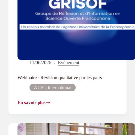
11/06/2026
Évènement
Webinaire : Révision qualitative par les pairs
AUF - International
En savoir plus
Webinaire :
Révision
qualitative
par
les
pairs