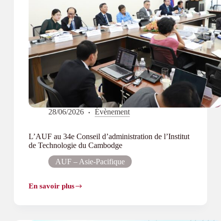
28/06/2026
Évènement
L’AUF au 34e Conseil d’administration de l’Institut
de Technologie du Cambodge
AUF – Asie-Pacifique
En savoir plus
L’AUF
au
34e
Conseil