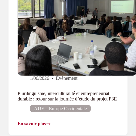
1/06/2026
Évènement
Plurilinguisme, interculturalité et entrepreneuriat
durable : retour sur la journée d’étude du projet P3E
AUF – Europe Occidentale
En savoir plus
Plurilinguisme,
interculturalité