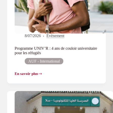
8/07/2026
Évènement
Programme UNIV’R : 4 ans de couloir universitaire
pour les réfugiés
AUF - International
En savoir plus
Programme
UNIV’R :
4
ans
de
couloir
universitaire
pour
les