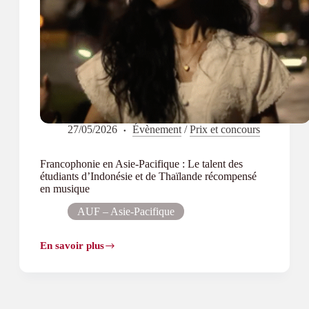
27/05/2026
Évènement
/
Prix et concours
Francophonie en Asie-Pacifique : Le talent des
étudiants d’Indonésie et de Thaïlande récompensé
en musique
AUF – Asie-Pacifique
En savoir plus
Francophonie
en
Asie-
Pacifique :
Le
talent