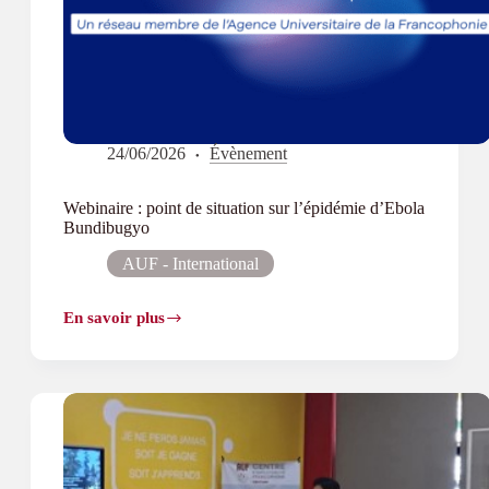
24/06/2026
Évènement
Webinaire : point de situation sur l’épidémie d’Ebola
Bundibugyo
AUF - International
En savoir plus
Webinaire :
point
de
situation
sur
l’épidémie
d’Ebola
Bundibugyo