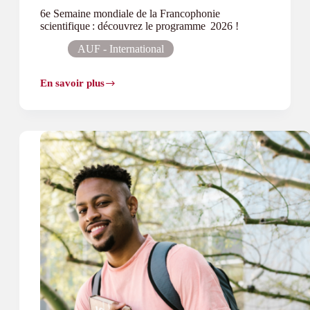
6e Semaine mondiale de la Francophonie
scientifique : découvrez le programme 2026 !
AUF - International
En savoir plus
6e Semaine
mondiale
de
la
Francophonie
scientifique : découvrez le programme 2026 !