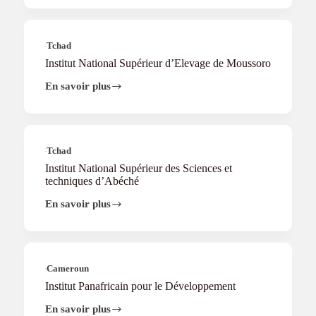
de
la
santé
publique
Tchad
Institut National Supérieur d’Elevage de Moussoro
En savoir plus
Institut
National
Supérieur
d’Elevage
de
Moussoro
Tchad
Institut National Supérieur des Sciences et
techniques d’Abéché
En savoir plus
Institut
National
Supérieur
des
Sciences
et
Cameroun
techniques
Institut Panafricain pour le Développement
d’Abéché
En savoir plus
Institut