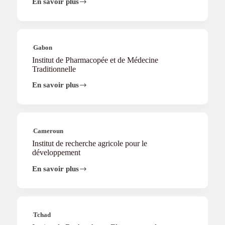
En savoir plus
Institut
de
Leadership
de
l’Afrique
de
Gabon
l’Est
Institut de Pharmacopée et de Médecine
Traditionnelle
En savoir plus
Institut
de
Pharmacopée
et
de
Médecine
Cameroun
Traditionnelle
Institut de recherche agricole pour le
développement
En savoir plus
Institut
de
recherche
agricole
pour
le
Tchad
développement