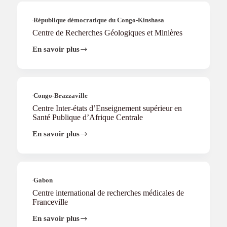
en
n
sciences
t
de
République démocratique du Congo-Kinshasa
l’éducation
Centre de Recherches Géologiques et Minières
du
Gabon
En savoir plus
Centre
de
Recherches
Géologiques
et
Minières
Congo-Brazzaville
Centre Inter-états d’Enseignement supérieur en
Santé Publique d’Afrique Centrale
En savoir plus
Centre
Inter-
états
d’Enseignement
supérieur
en
Gabon
Santé
Centre international de recherches médicales de
Publique
Franceville
d’Afrique
Centrale
En savoir plus
Centre