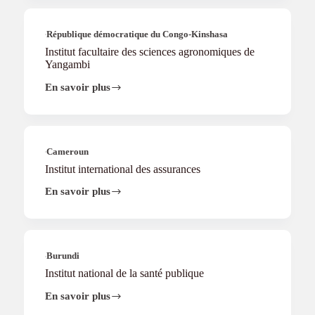
et
Techniques
Professionnelles
République démocratique du Congo-Kinshasa
Institut facultaire des sciences agronomiques de
Yangambi
En savoir plus
Institut
facultaire
des
sciences
agronomiques
de
Cameroun
Yangambi
Institut international des assurances
En savoir plus
Institut
international
des
assurances
Burundi
Institut national de la santé publique
En savoir plus
Institut
national