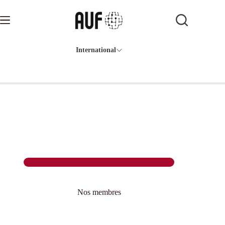
Passer
au
contenu
International
Nos membres