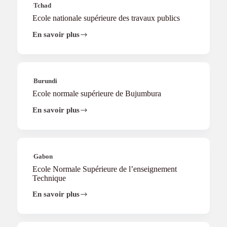
publics
Tchad
la
Communication
Ecole nationale supérieure des travaux publics
En savoir plus
Ecole
nationale
supérieure
des
travaux
publics
Burundi
Ecole normale supérieure de Bujumbura
En savoir plus
Ecole
normale
supérieure
de
Bujumbura
Gabon
Ecole Normale Supérieure de l’enseignement
Technique
En savoir plus
Ecole
Normale
Supérieure
de