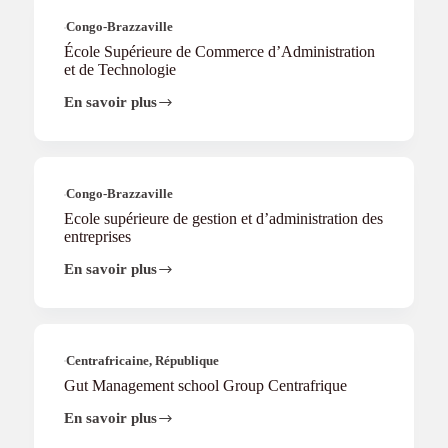
l’enseignement
Technique
Congo-Brazzaville
École Supérieure de Commerce d’Administration
et de Technologie
En savoir plus
École
Supérieure
de
Commerce
d’Administration
et
Congo-Brazzaville
de
Ecole supérieure de gestion et d’administration des
Technologie
entreprises
En savoir plus
Ecole
supérieure
de
gestion
et
d’administration
Centrafricaine, République
des
Gut Management school Group Centrafrique
entreprises
En savoir plus
Gut
Management