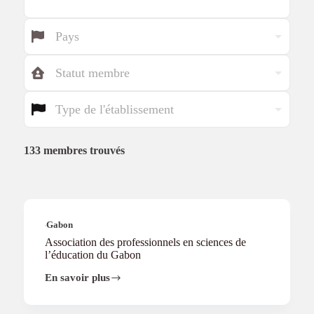
i
o
P
n
Pays
a
y
S
s
Statut membre
t
a
T
t
Type de l'établissement
y
u
p
t
e
d
133 membres trouvés
'
é
t
a
b
Gabon
l
Association des professionnels en sciences de
i
l’éducation du Gabon
s
s
En savoir plus
Association
e
des
m
professionnels
e