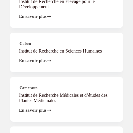
Institut de Recherche en Elevage pour le
Développement
En savoir plus
Institut
de
Recherche
en
Elevage
pour
Gabon
le
Institut de Recherche en Sciences Humaines
Développement
En savoir plus
Institut
de
Recherche
en
Sciences
Humaines
Cameroun
Institut de Recherche Médicales et d’études des
Plantes Médicinales
En savoir plus
Institut
de
Recherche
Médicales
et