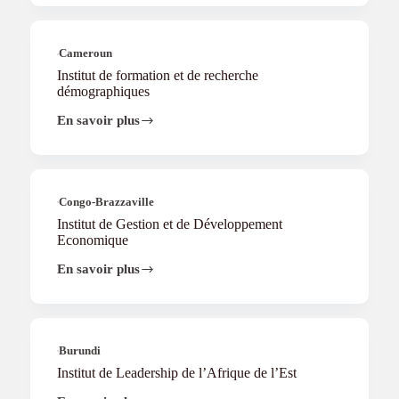
Formation
aux
Métiers
de
Cameroun
l’Education
Institut de formation et de recherche
démographiques
En savoir plus
Institut
de
formation
et
de
recherche
Congo-Brazzaville
démographiques
Institut de Gestion et de Développement
Economique
En savoir plus
Institut
de
Gestion
et
de
Développement
Burundi
Economique
Institut de Leadership de l’Afrique de l’Est