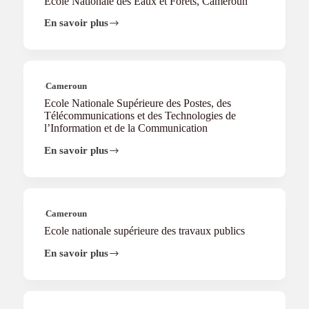
Ecole Nationale des Eaux et Forets, Cameroun
En savoir plus
Ecole
Nationale
des
Eaux
et
Forets,
Cameroun
Cameroun
Ecole Nationale Supérieure des Postes, des
Télécommunications et des Technologies de
l’Information et de la Communication
En savoir plus
Ecole
Nationale
Supérieure
des
Postes,
des
Cameroun
Télécommunications
Ecole nationale supérieure des travaux publics
et
des
En savoir plus
Ecole
Technologies
nationale
de
supérieure
l’Information
des
et
travaux
de