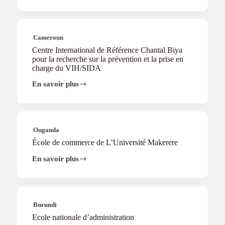
international
de
recherches
médicales
de
Cameroun
Franceville
Centre International de Référence Chantal Biya
pour la recherche sur la prévention et la prise en
charge du VIH/SIDA
En savoir plus
Centre
International
de
Référence
Chantal
Biya
Ouganda
pour
École de commerce de L’Université Makerere
la
recherche
En savoir plus
École
sur
de
la
commerce
prévention
de
et
L’Université
la
Makerere
Burundi
prise
en
Ecole nationale d’administration
charge