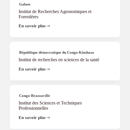
d’études
Gabon
des
Institut de Recherches Agronomiques et
Plantes
Forestières
Médicinales
En savoir plus
Institut
de
Recherches
Agronomiques
et
Forestières
République démocratique du Congo-Kinshasa
Institut de recherches en sciences de la santé
En savoir plus
Institut
de
recherches
en
sciences
de
Congo-Brazzaville
la
Institut des Sciences et Techniques
santé
Professionnelles
En savoir plus
Institut
des
Sciences