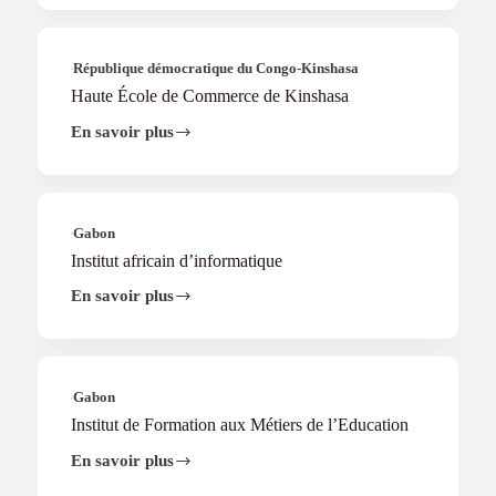
school
Group
Centrafrique
République démocratique du Congo-Kinshasa
Haute École de Commerce de Kinshasa
En savoir plus
Haute
École
de
Commerce
de
Kinshasa
Gabon
Institut africain d’informatique
En savoir plus
Institut
africain
d’informatique
Gabon
Institut de Formation aux Métiers de l’Education
En savoir plus
Institut
de