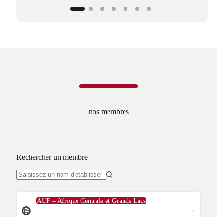
nos membres
Rechercher un membre
Aucun
résultat
R
AUF – Afrique Centrale et Grands Lacs
é
g