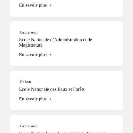
du
En savoir plus
Ecole
VIH/SIDA
nationale
d’administration
Cameroun
Ecole Nationale d’Administration et de
Magistrature
En savoir plus
Ecole
Nationale
d’Administration
et
de
Magistrature
Gabon
Ecole Nationale des Eaux et Forêts
En savoir plus
Ecole
Nationale
des
Eaux
et
Forêts
Cameroun