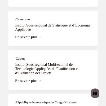
Panafricain
pour
le
Développement
Cameroun
Institut Sous-régional de Statistique et d’Economie
Appliquée
En savoir plus
Institut
Sous-
régional
de
Statistique
et
Gabon
d’Economie
Institut Sous-régional Multisectoriel de
Appliquée
Technologie Appliquée, de Planification et
d’Evaluation des Projets
En savoir plus
Institut
Sous-
régional
Multisectoriel
de
Technologie
République démocratique du Congo-Kinshasa